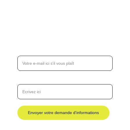
Julien RIGNAC - Entraîneur
Espace du sport - Rungis
2 Rue des Halliers, 94150 Rungis
Formulaire de contact
Entrez votre adresse e-mail*
Votre demande*
Envoyer votre demande d'informations